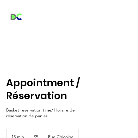
Centre Dorion Dream Center
Appointment /
Réservation
Basket reservation time/ Horaire de
réservation de panier
5
Canadian
15 min
1
$5
Rue Chicoine
dollars