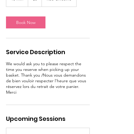
5
m
i
n
Book Now
Service Description
We would ask you to please respect the
time you reserve when picking up your
basket. Thank you /Nous vous demandons
de bien vouloir respecter l'heure que vous
réservez lors du retrait de votre panier.
Merci
Upcoming Sessions